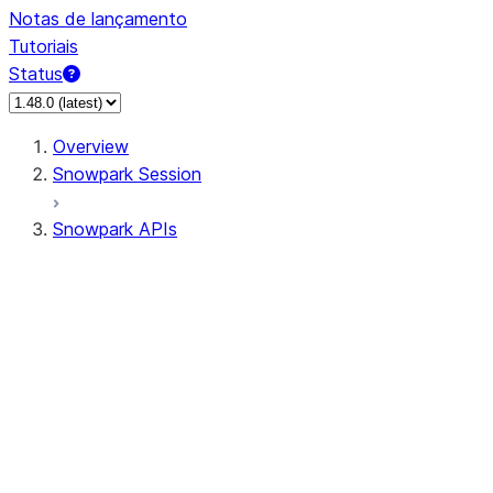
Notas de lançamento
Tutoriais
Status
Overview
Snowpark Session
Snowpark APIs
Input/Output
DataFrame
Column
Data Types