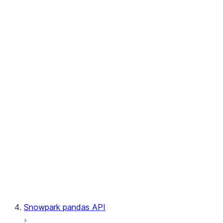
User-Defined Aggregate Functions
User-Defined Table Functions
Observability
Files
LINEAGE
Context
Exceptions
Testing
Snowpark pandas API