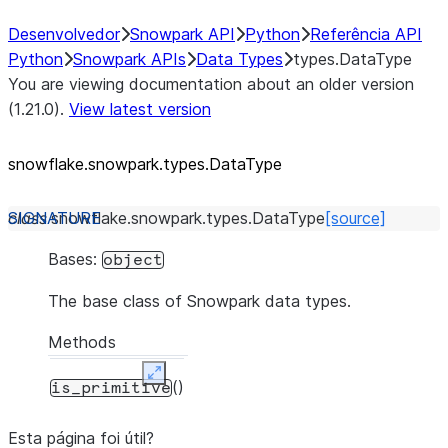
Desenvolvedor
Snowpark API
Python
Referência API
Python
Snowpark APIs
Data Types
types.DataType
You are viewing documentation about an older version
(1.21.0).
View latest version
snowflake.snowpark.types.DataType
class
snowflake.snowpark.types.
DataType
[source]
Bases:
object
The base class of Snowpark data types.
Methods
Expand
()
is_primitive
Esta página foi útil?