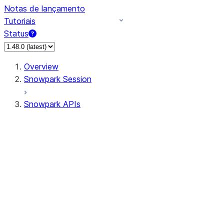
Notas de lançamento
Tutoriais
Status
Overview
Snowpark Session
Snowpark APIs
Input/Output
DataFrame
Column
Data Types