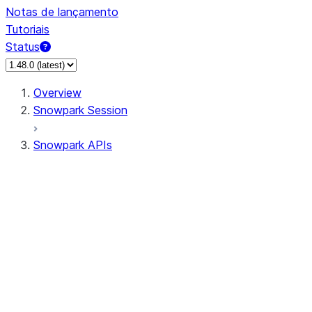
Notas de lançamento
Tutoriais
Status
Overview
Snowpark Session
Snowpark APIs
Input/Output
DataFrame
Column
Data Types