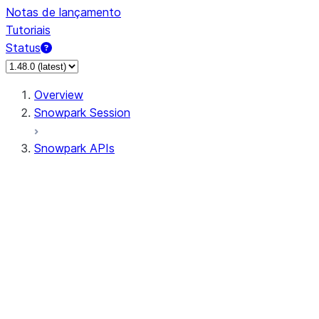
Notas de lançamento
Tutoriais
Status
Overview
Snowpark Session
Snowpark APIs
Input/Output
DataFrame
Column
Data Types