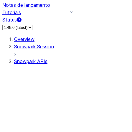
Notas de lançamento
Tutoriais
Status
Overview
Snowpark Session
Snowpark APIs
Input/Output
DataFrame
Column
Data Types