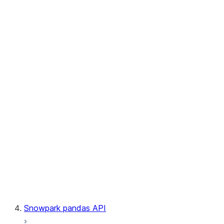
User-Defined Aggregate Functions
User-Defined Table Functions
Observability
Files
LINEAGE
Context
Exceptions
Testing
Snowpark pandas API