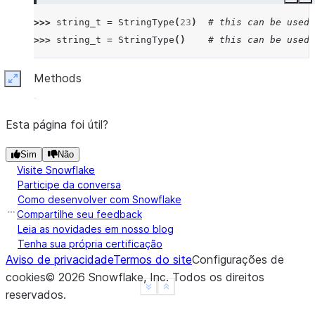
Copy
E
>>> 
string_t
=
StringType
(
23
)
# this can be used 
>>> 
string_t
=
StringType
()
# this can be used 
Methods
Expand
Esta página foi útil?
Sim
Não
Visite Snowflake
Participe da conversa
Como desenvolver com Snowflake
Compartilhe seu feedback
Leia as novidades em nosso blog
Tenha sua própria certificação
Aviso de privacidade
Termos do site
Configurações de
cookies
©
2026
Snowflake, Inc.
Todos os direitos
See more
Show less
reservados
.