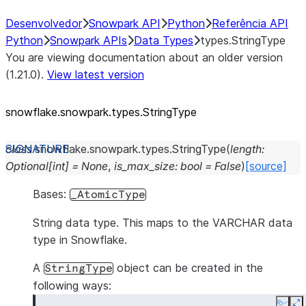
Desenvolvedor
Snowpark API
Python
Referência API
Python
Snowpark APIs
Data Types
types.StringType
You are viewing documentation about an older version
(1.21.0).
View latest version
snowflake.snowpark.types.StringType
class
snowflake.snowpark.types.
StringType
(
length
:
Optional
[
int
]
=
None
,
is_max_size
:
bool
=
False
)
[source]
Bases:
_AtomicType
String data type. This maps to the VARCHAR data
type in Snowflake.
A
object can be created in the
StringType
following ways: