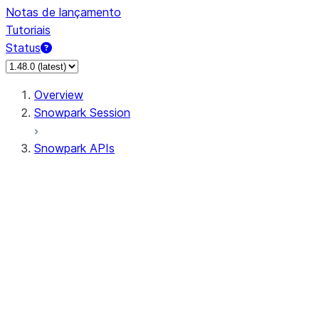
Notas de lançamento
Tutoriais
Status
Overview
Snowpark Session
Snowpark APIs
Input/Output
DataFrame
Column
Data Types