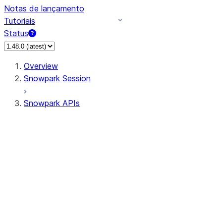
Notas de lançamento
Tutoriais
Status
Overview
Snowpark Session
Snowpark APIs
Input/Output
DataFrame
Column
Data Types