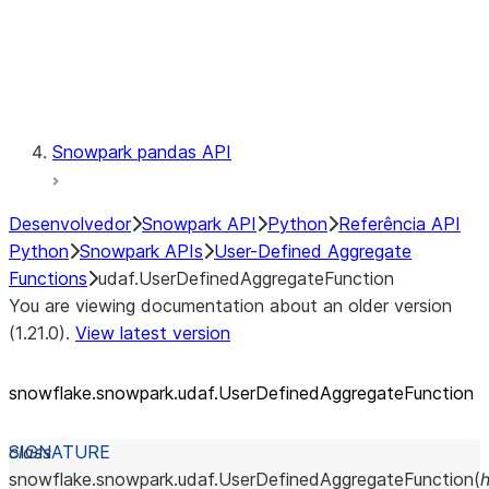
Exceptions
Testing
Snowpark pandas API
Desenvolvedor
Snowpark API
Python
Referência API
Python
Snowpark APIs
User-Defined Aggregate
Functions
udaf.UserDefinedAggregateFunction
You are viewing documentation about an older version
(1.21.0).
View latest version
snowflake.snowpark.udaf.UserDefinedAggregateFunction
class
snowflake.snowpark.udaf.
UserDefinedAggregateFunction
(