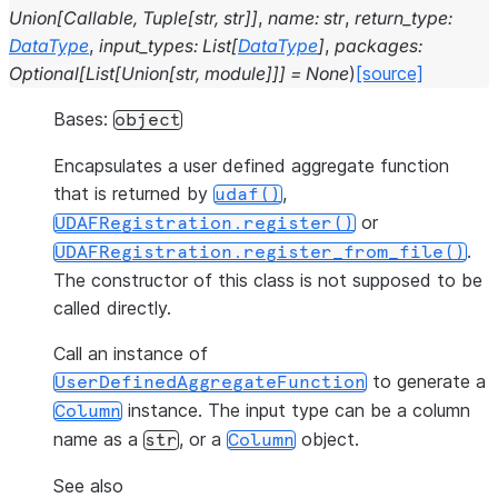
Union
[
Callable
,
Tuple
[
str
,
str
]
]
,
name
:
str
,
return_type
:
DataType
,
input_types
:
List
[
DataType
]
,
packages
:
Optional
[
List
[
Union
[
str
,
module
]
]
]
=
None
)
[source]
Bases:
object
Encapsulates a user defined aggregate function
that is returned by
,
udaf()
or
UDAFRegistration.register()
.
UDAFRegistration.register_from_file()
The constructor of this class is not supposed to be
called directly.
Call an instance of
to generate a
UserDefinedAggregateFunction
instance. The input type can be a column
Column
name as a
, or a
object.
str
Column
See also