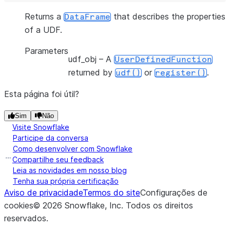
Returns a
that describes the properties
DataFrame
of a UDF.
Parameters
udf_obj
– A
UserDefinedFunction
returned by
or
.
udf()
register()
Esta página foi útil?
Sim
Não
Visite Snowflake
Participe da conversa
Como desenvolver com Snowflake
Compartilhe seu feedback
Leia as novidades em nosso blog
Tenha sua própria certificação
Aviso de privacidade
Termos do site
Configurações de
cookies
©
2026
Snowflake, Inc.
Todos os direitos
reservados
.