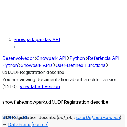
Exceptions
Testing
Snowpark pandas API
Desenvolvedor
Snowpark API
Python
Referência API
Python
Snowpark APIs
User-Defined Functions
udf.UDFRegistration.describe
You are viewing documentation about an older version
(1.21.0).
View latest version
snowflake.snowpark.udf.UDFRegistration.describe
UDFRegistration.
describe
(
udf_obj
:
UserDefinedFunction
)
→
DataFrame
[source]