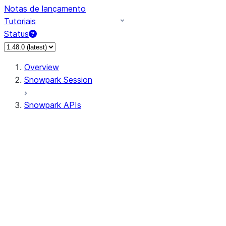
Notas de lançamento
Tutoriais
Status
Overview
Snowpark Session
Snowpark APIs
Input/Output
DataFrame
Column
Data Types