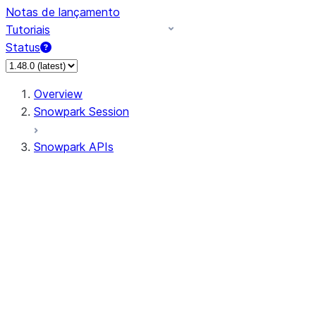
Notas de lançamento
Tutoriais
Status
Overview
Snowpark Session
Snowpark APIs
Input/Output
DataFrame
Column
Data Types