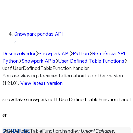
Exceptions
Testing
Snowpark pandas API
Desenvolvedor
Snowpark API
Python
Referência API
Python
Snowpark APIs
User-Defined Table Functions
udtf.UserDefinedTableFunction.handler
You are viewing documentation about an older version
(1.21.0).
View latest version
snowflake.snowpark.udtf.UserDefinedTableFunction.handl
er
UserDefinedTableFunction.
handler
:
Union
[
Callable
,