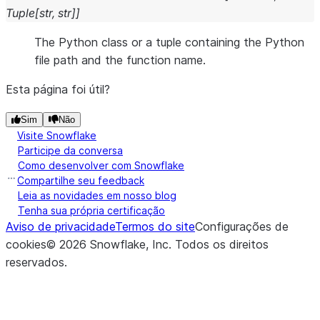
Tuple
[
str
,
str
]
]
The Python class or a tuple containing the Python
file path and the function name.
Esta página foi útil?
Sim
Não
Visite Snowflake
Participe da conversa
Como desenvolver com Snowflake
Compartilhe seu feedback
Leia as novidades em nosso blog
Tenha sua própria certificação
Aviso de privacidade
Termos do site
Configurações de
cookies
©
2026
Snowflake, Inc.
Todos os direitos
reservados
.