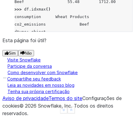
Beef                  55.48        1712.00
>>> 
df
.
idxmax
()
consumption      Wheat Products
co2_emissions              Beef
dtype: object
>>> 
df
.
idxmax
(
axis
=
1
)
Esta página foi útil?
Pork              co2_emissions
Sim
Não
Wheat Products      consumption
Visite Snowflake
Beef              co2_emissions
Participe da conversa
dtype: object
Como desenvolver com Snowflake
>>> 
s
=
pd
.
Series
(
data
=
[
1
,
None
,
4
,
3
,
4
],
Compartilhe seu feedback
... 
index
=
[
'A'
,
'B'
,
'C'
,
'D'
,
'E'
])
Leia as novidades em nosso blog
Tenha sua própria certificação
>>> 
s
.
idxmax
()
Aviso de privacidade
Termos do site
Configurações de
'C'
cookies
©
2026
Snowflake, Inc.
Todos os direitos
>>> 
s
.
idxmax
(
skipna
=
False
)
See more
Show less
reservados
.
nan