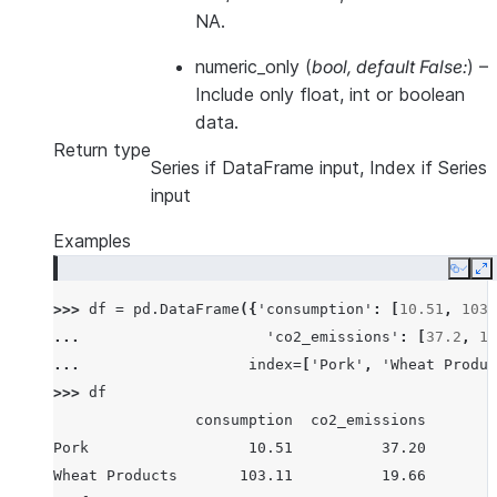
NA.
numeric_only
(
bool
,
default False:
) –
Include only float, int or boolean
data.
Return type
Series if DataFrame input, Index if Series
input
Examples
Copy
E
>>> 
df
=
pd
.
DataFrame
({
'consumption'
:
[
10.51
,
103.
... 
'co2_emissions'
:
[
37.2
,
19
... 
index
=
[
'Pork'
,
'Wheat Produc
>>> 
df
                consumption  co2_emissions
Pork                  10.51          37.20
Wheat Products       103.11          19.66