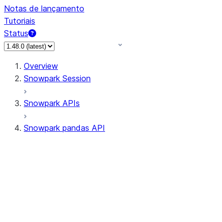
Notas de lançamento
Tutoriais
Status
Overview
Snowpark Session
Snowpark APIs
Snowpark pandas API
All supported APIs
Session
Input/Output