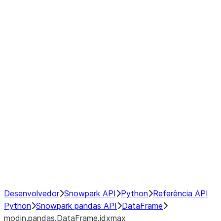
modin.pandas.DataFrame.last_va
modin.pandas.DataFrame.resam
modin.pandas.DataFrame.to_cs
Index objects
Window
GroupBy
Resampling
NumPy Interoperability
Performance Recommendations
Desenvolvedor
Snowpark API
Python
Referência API
Python
Snowpark pandas API
DataFrame
modin.pandas.DataFrame.idxmax