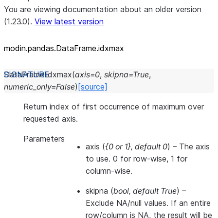
You are viewing documentation about an older version
(1.23.0).
View latest version
modin.pandas.DataFrame.idxmax
DataFrame.
idxmax
(
axis
=
0
,
skipna
=
True
,
numeric_only
=
False
)
[source]
Return index of first occurrence of maximum over
requested axis.
Parameters
axis
(
{0
or
1}
,
default 0
) – The axis
to use. 0 for row-wise, 1 for
column-wise.
skipna
(
bool
,
default True
) –
Exclude NA/null values. If an entire
row/column is NA, the result will be