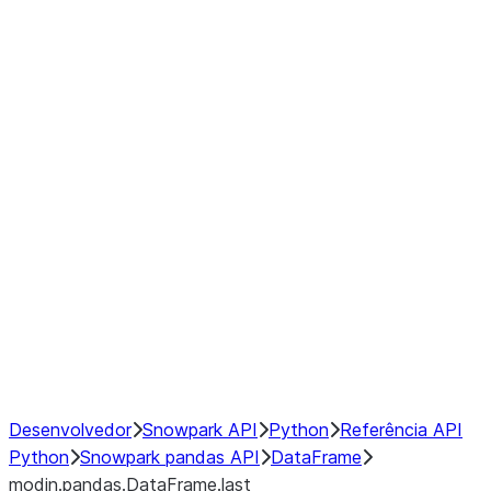
modin.pandas.DataFrame.last_va
modin.pandas.DataFrame.resam
modin.pandas.DataFrame.to_cs
Index objects
Window
GroupBy
Resampling
NumPy Interoperability
Performance Recommendations
Desenvolvedor
Snowpark API
Python
Referência API
Python
Snowpark pandas API
DataFrame
modin.pandas.DataFrame.last