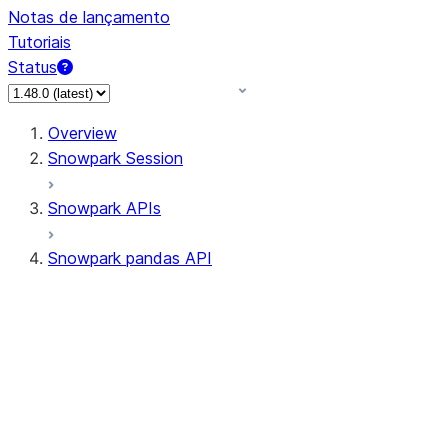
Notas de lançamento
Tutoriais
Status
Overview
Snowpark Session
Snowpark APIs
Snowpark pandas API
All supported APIs
Session
Input/Output