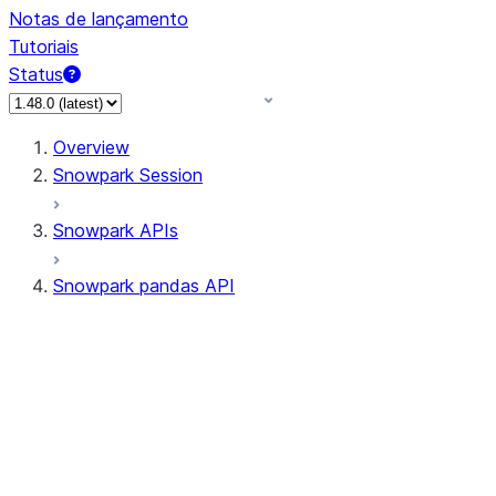
Notas de lançamento
Tutoriais
Status
Overview
Snowpark Session
Snowpark APIs
Snowpark pandas API
All supported APIs
Session
Input/Output