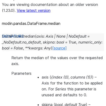
You are viewing documentation about an older version
(1.23.0).
View latest version
modin.pandas.DataFrame.median
DataFrame.
median
(
axis
:
Axis
|
None
|
NoDefault
=
_NoDefault.no_default
,
skipna
:
bool
=
True
,
numeric_only
:
bool
=
False
,
**
kwargs
:
Any
)
[source]
Return the median of the values over the requested
axis.
Parameters
axis
(
{index
(
0
)
,
columns
(
1
)
}
) –
Axis for the function to be applied
on. For
Series
this parameter is
unused and defaults to 0.
skipna
(
bool
,
default True
) –