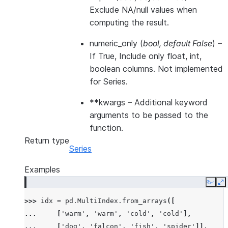
Exclude NA/null values when
computing the result.
numeric_only
(
bool
,
default False
) –
If True, Include only float, int,
boolean columns. Not implemented
for Series.
**kwargs
– Additional keyword
arguments to be passed to the
function.
Return type
Series
Examples
Copy
E
>>> 
idx
=
pd
.
MultiIndex
.
from_arrays
([
... 
[
'warm'
,
'warm'
,
'cold'
,
'cold'
],
... 
[
'dog'
,
'falcon'
,
'fish'
,
'spider'
]],