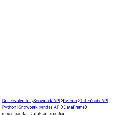
modin.pandas.DataFrame.last_va
modin.pandas.DataFrame.resam
modin.pandas.DataFrame.to_cs
Index objects
Window
GroupBy
Resampling
NumPy Interoperability
Performance Recommendations
Desenvolvedor
Snowpark API
Python
Referência API
Python
Snowpark pandas API
DataFrame
modin.pandas.DataFrame.median