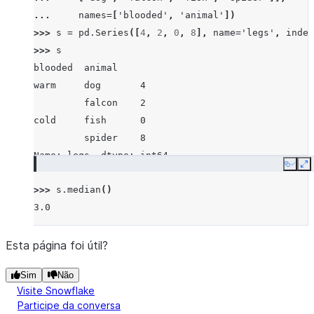
... 
names
=
[
'blooded'
,
'animal'
])
>>> 
s
=
pd
.
Series
([
4
,
2
,
0
,
8
],
name
=
'legs'
,
index
>>> 
s
blooded  animal
warm     dog       4
         falcon    2
cold     fish      0
         spider    8
Name: legs, dtype: int64
Copy
E
>>> 
s
.
median
()
3.0
Esta página foi útil?
Sim
Não
Visite Snowflake
Participe da conversa