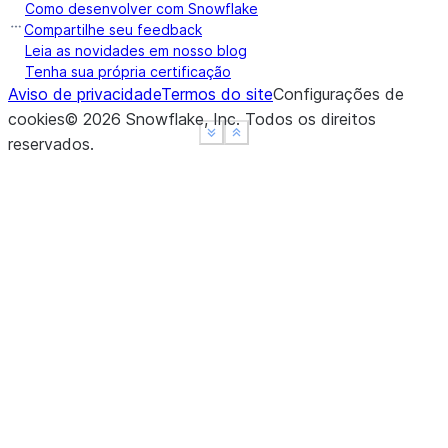
Como desenvolver com Snowflake
Compartilhe seu feedback
Leia as novidades em nosso blog
Tenha sua própria certificação
Aviso de privacidade
Termos do site
Configurações de
cookies
©
2026
Snowflake, Inc.
Todos os direitos
See more
See more
Show less
Show less
reservados
.