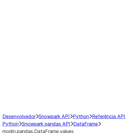
modin.pandas.DataFrame.last_va
modin.pandas.DataFrame.resam
modin.pandas.DataFrame.to_cs
Index objects
Window
GroupBy
Resampling
NumPy Interoperability
Performance Recommendations
Desenvolvedor
Snowpark API
Python
Referência API
Python
Snowpark pandas API
DataFrame
modin.pandas.DataFrame.values