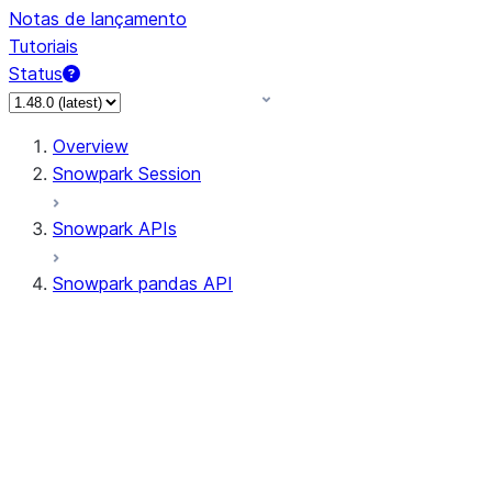
Notas de lançamento
Tutoriais
Status
Overview
Snowpark Session
Snowpark APIs
Snowpark pandas API
All supported APIs
Session
Input/Output