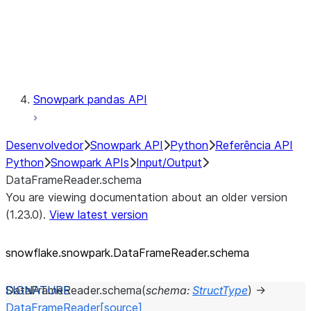
Exceptions
Testing
Snowpark pandas API
Desenvolvedor
Snowpark API
Python
Referência API
Python
Snowpark APIs
Input/Output
DataFrameReader.schema
You are viewing documentation about an older version
(1.23.0).
View latest version
snowflake.snowpark.DataFrameReader.schema
DataFrameReader.
schema
(
schema
:
StructType
)
→
DataFrameReader
[source]