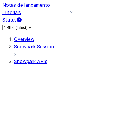
Notas de lançamento
Tutoriais
Status
Overview
Snowpark Session
Snowpark APIs
Input/Output
DataFrameReader
DataFrameWriter
FileOperation
PutResult
GetResult
DataFrameReader.avro