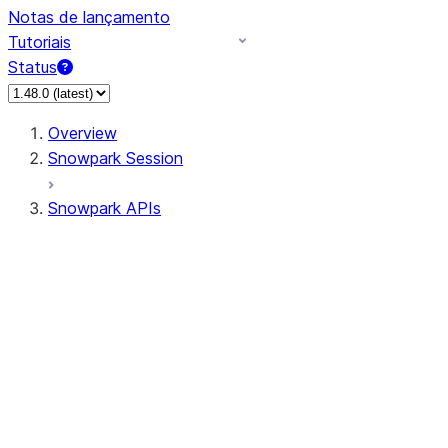
Notas de lançamento
Tutoriais
Status
Overview
Snowpark Session
Snowpark APIs
Input/Output
DataFrameReader
DataFrameWriter
FileOperation
PutResult
GetResult
DataFrameReader.avro