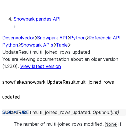
Testing
Snowpark pandas API
Desenvolvedor
Snowpark API
Python
Referência API
Python
Snowpark APIs
Table
UpdateResult.multi_joined_rows_updated
You are viewing documentation about an older version
(1.23.0).
View latest version
snowflake.snowpark.UpdateResult.multi_
joined_
rows_
updated
UpdateResult.
multi_joined_rows_updated
:
Optional
[
int
]
The number of multi-joined rows modified.
if
None