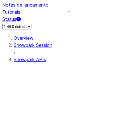
Notas de lançamento
Tutoriais
Status
Overview
Snowpark Session
Snowpark APIs
Input/Output
DataFrame
Column
Data Types