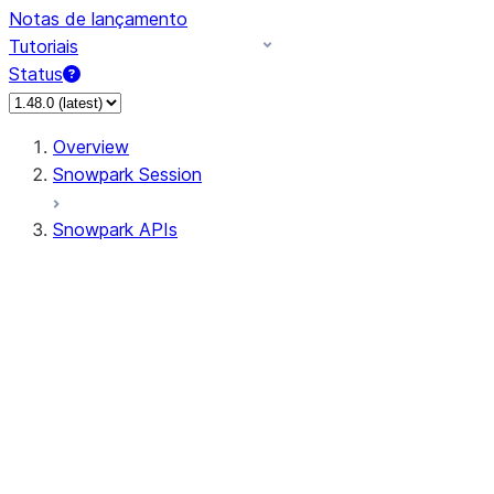
Notas de lançamento
Tutoriais
Status
Overview
Snowpark Session
Snowpark APIs
Input/Output
DataFrame
Column
Data Types