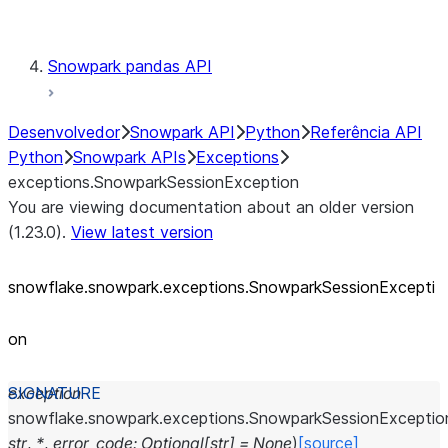
Testing
Snowpark pandas API
Desenvolvedor
Snowpark API
Python
Referência API
Python
Snowpark APIs
Exceptions
exceptions.SnowparkSessionException
You are viewing documentation about an older version
(1.23.0).
View latest version
snowflake.snowpark.exceptions.SnowparkSessionExcepti
on
exception
snowflake.snowpark.exceptions.
SnowparkSessionExceptio
str
,
*
,
error_code
:
Optional
[
str
]
=
None
)
[source]