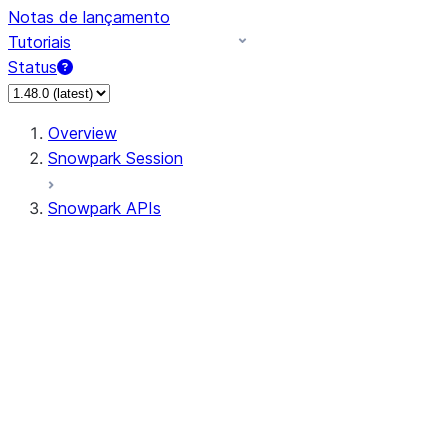
Notas de lançamento
Tutoriais
Status
Overview
Snowpark Session
Snowpark APIs
Input/Output
DataFrame
Column
Data Types