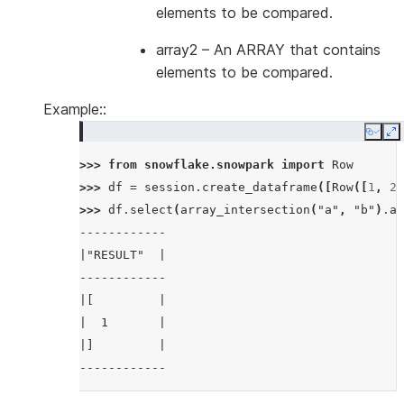
elements to be compared.
array2
– An ARRAY that contains
elements to be compared.
Example::
Copy
E
>>> 
from
snowflake.snowpark
import
Row
>>> 
df
=
session
.
create_dataframe
([
Row
([
1
,
2
]
>>> 
df
.
select
(
array_intersection
(
"a"
,
"b"
)
.
al
------------
|"RESULT"  |
------------
|[         |
|  1       |
|]         |
------------