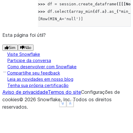
>>> 
df
=
session
.
create_dataframe
([[[
Non
>>> 
df
.
select
(
array_min
(
df
.
a
)
.
as_
(
"min_a
[Row(MIN_A='null')]
Esta página foi útil?
Sim
Não
Visite Snowflake
Participe da conversa
Como desenvolver com Snowflake
Compartilhe seu feedback
Leia as novidades em nosso blog
Tenha sua própria certificação
Aviso de privacidade
Termos do site
Configurações de
cookies
©
2026
Snowflake, Inc.
Todos os direitos
See more
See more
Show less
Show less
reservados
.