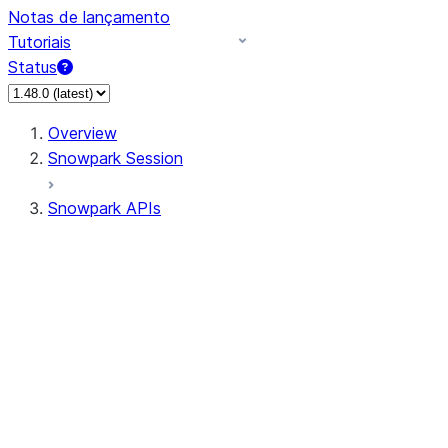
Notas de lançamento
Tutoriais
Status
Overview
Snowpark Session
Snowpark APIs
Input/Output
DataFrame
Column
Data Types