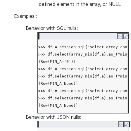
defined element in the array, or NULL
Examples::
Behavior with SQL nulls:
Copy
Ex
>>> 
df
=
session
.
sql
(
"select array_cons
>>> 
df
.
select
(
array_min
(
df
.
a
)
.
as_
(
"min_
[Row(MIN_A='0')]
>>> 
df
=
session
.
sql
(
"select array_cons
>>> 
df
.
select
(
array_min
(
df
.
a
)
.
as_
(
"min_
[Row(MIN_A=None)]
>>> 
df
=
session
.
sql
(
"select array_cons
>>> 
df
.
select
(
array_min
(
df
.
a
)
.
as_
(
"min_
[Row(MIN_A=None)]
Behavior with JSON nulls:
Copy
E