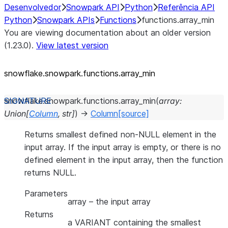
Desenvolvedor
Snowpark API
Python
Referência API
Python
Snowpark APIs
Functions
functions.array_min
You are viewing documentation about an older version
(1.23.0).
View latest version
snowflake.snowpark.functions.array_
min
snowflake.snowpark.functions.
array_min
(
array
:
Union
[
Column
,
str
]
)
→
Column
[source]
Returns smallest defined non-NULL element in the
input array. If the input array is empty, or there is no
defined element in the input array, then the function
returns NULL.
Parameters
array
– the input array
Returns
a VARIANT containing the smallest