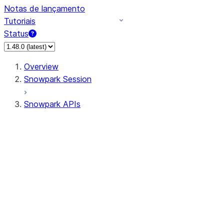
Notas de lançamento
Tutoriais
Status
Overview
Snowpark Session
Snowpark APIs
Input/Output
DataFrame
Column
Data Types