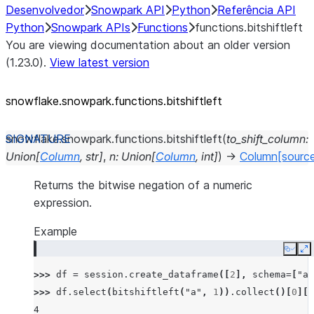
Desenvolvedor
Snowpark API
Python
Referência API
Python
Snowpark APIs
Functions
functions.bitshiftleft
You are viewing documentation about an older version
(1.23.0).
View latest version
snowflake.snowpark.functions.bitshiftleft
snowflake.snowpark.functions.
bitshiftleft
(
to_shift_column
:
Union
[
Column
,
str
]
,
n
:
Union
[
Column
,
int
]
)
→
Column
[sourc
Returns the bitwise negation of a numeric
expression.
Example
Copy
E
>>> 
df
=
session
.
create_dataframe
([
2
],
schema
=
[
"a"
>>> 
df
.
select
(
bitshiftleft
(
"a"
,
1
))
.
collect
()[
0
][
0
4