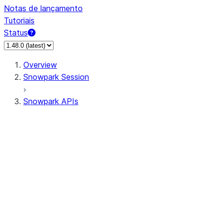
Notas de lançamento
Tutoriais
Status
Overview
Snowpark Session
Snowpark APIs
Input/Output
DataFrame
Column
Data Types