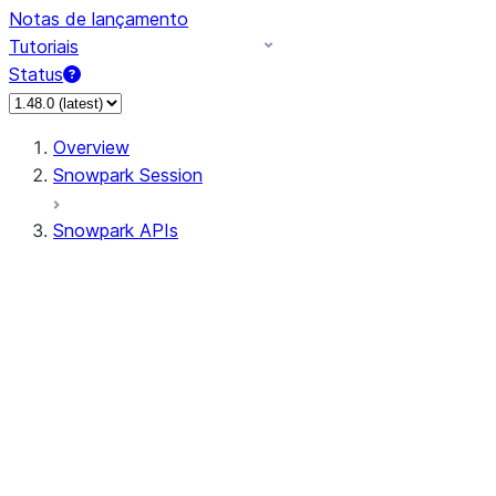
Notas de lançamento
Tutoriais
Status
Overview
Snowpark Session
Snowpark APIs
Input/Output
DataFrame
Column
Data Types