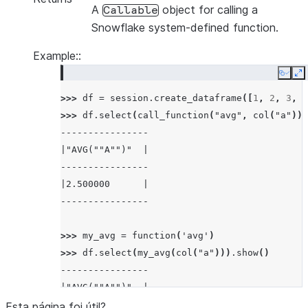
A
object for calling a
Callable
Snowflake system-defined function.
Example::
Copy
E
>>> 
df
=
session
.
create_dataframe
([
1
,
2
,
3
,
4
>>> 
df
.
select
(
call_function
(
"avg"
,
col
(
"a"
)))
----------------
|"AVG(""A"")"  |
----------------
|2.500000      |
----------------
>>> 
my_avg
=
function
(
'avg'
)
>>> 
df
.
select
(
my_avg
(
col
(
"a"
)))
.
show
()
----------------
|"AVG(""A"")"  |
----------------
Esta página foi útil?