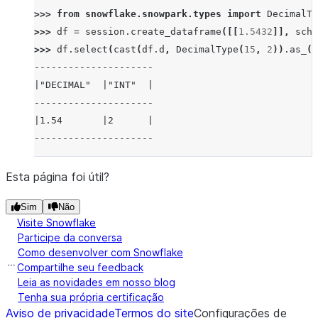
>>> 
from
snowflake.snowpark.types
import
DecimalTy
>>> 
df
=
session
.
create_dataframe
([[
1.5432
]],
sche
>>> 
df
.
select
(
cast
(
df
.
d
,
DecimalType
(
15
,
2
))
.
as_
(
"
---------------------
|"DECIMAL"  |"INT"  |
---------------------
|1.54       |2      |
---------------------
Esta página foi útil?
Sim
Não
Visite Snowflake
Participe da conversa
Como desenvolver com Snowflake
Compartilhe seu feedback
Leia as novidades em nosso blog
Tenha sua própria certificação
Aviso de privacidade
Termos do site
Configurações de