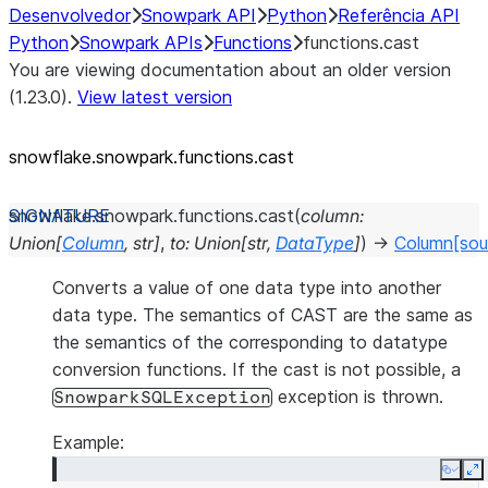
Desenvolvedor
Snowpark API
Python
Referência API
Python
Snowpark APIs
Functions
functions.cast
You are viewing documentation about an older version
(1.23.0).
View latest version
snowflake.snowpark.functions.cast
snowflake.snowpark.functions.
cast
(
column
:
Union
[
Column
,
str
]
,
to
:
Union
[
str
,
DataType
]
)
→
Column
[sou
Converts a value of one data type into another
data type. The semantics of CAST are the same as
the semantics of the corresponding to datatype
conversion functions. If the cast is not possible, a
exception is thrown.
SnowparkSQLException
Example:
Copy
E