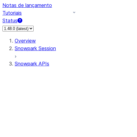
Notas de lançamento
Tutoriais
Status
Overview
Snowpark Session
Snowpark APIs
Input/Output
DataFrame
Column
Data Types