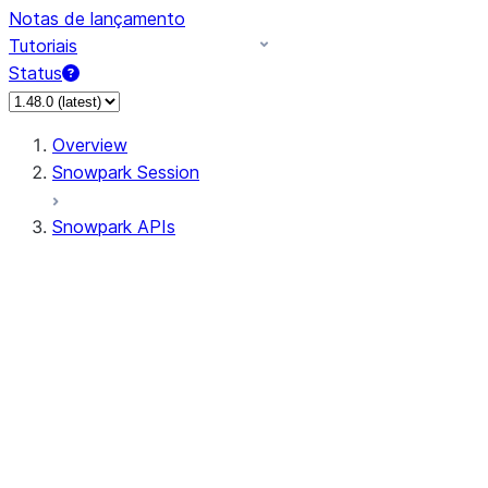
Notas de lançamento
Tutoriais
Status
Overview
Snowpark Session
Snowpark APIs
Input/Output
DataFrame
Column
Data Types