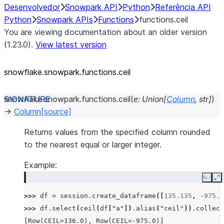
Desenvolvedor
Snowpark API
Python
Referência API
Python
Snowpark APIs
Functions
functions.ceil
You are viewing documentation about an older version
(1.23.0).
View latest version
snowflake.snowpark.functions.ceil
snowflake.snowpark.functions.
ceil
(
e
:
Union
[
Column
,
str
]
)
→
Column
[source]
Returns values from the specified column rounded
to the nearest equal or larger integer.
Example:
Copy
E
>>> 
df
=
session
.
create_dataframe
([
135.135
,
-
975.9
>>> 
df
.
select
(
ceil
(
df
[
"a"
])
.
alias
(
"ceil"
))
.
collect
[Row(CEIL=136.0), Row(CEIL=-975.0)]