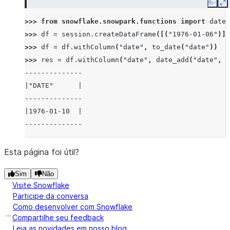
Copy
E
>>> 
from
snowflake.snowpark.functions
import
date_
>>> 
df
=
session
.
createDataFrame
([(
"1976-01-06"
)],
>>> 
df
=
df
.
withColumn
(
"date"
,
to_date
(
"date"
))
>>> 
res
=
df
.
withColumn
(
"date"
,
date_add
(
"date"
,
4
--------------
|"DATE"      |
--------------
|1976-01-10  |
--------------
Esta página foi útil?
Sim
Não
Visite Snowflake
Participe da conversa
Como desenvolver com Snowflake
Compartilhe seu feedback
Leia as novidades em nosso blog