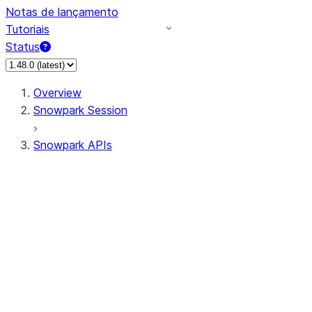
Notas de lançamento
Tutoriais
Status
Overview
Snowpark Session
Snowpark APIs
Input/Output
DataFrame
Column
Data Types