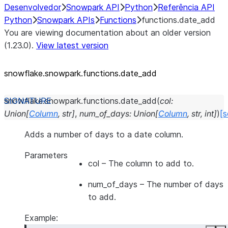
Desenvolvedor
Snowpark API
Python
Referência API
Python
Snowpark APIs
Functions
functions.date_add
You are viewing documentation about an older version
(1.23.0).
View latest version
snowflake.snowpark.functions.date_
add
snowflake.snowpark.functions.
date_add
(
col
:
Union
[
Column
,
str
]
,
num_of_days
:
Union
[
Column
,
str
,
int
]
)
[s
Adds a number of days to a date column.
Parameters
col
– The column to add to.
num_of_days
– The number of days
to add.
Example: