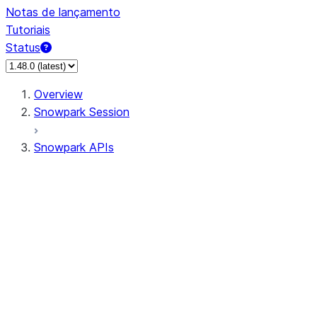
Notas de lançamento
Tutoriais
Status
Overview
Snowpark Session
Snowpark APIs
Input/Output
DataFrame
Column
Data Types