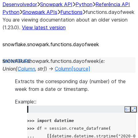
Desenvolvedor
Snowpark API
Python
Referência API
Python
Snowpark APIs
Functions
functions.dayofweek
You are viewing documentation about an older version
(1.23.0).
View latest version
snowflake.snowpark.functions.dayofweek
snowflake.snowpark.functions.
dayofweek
(
e
:
Union
[
Column
,
str
]
)
→
Column
[source]
Extracts the corresponding day (number) of the
week from a date or timestamp.
Example::
Copy
E
>>> 
import
datetime
>>> 
df
=
session
.
create_dataframe
(
... 
[[
datetime
.
datetime
.
strptime
(
"2020-05