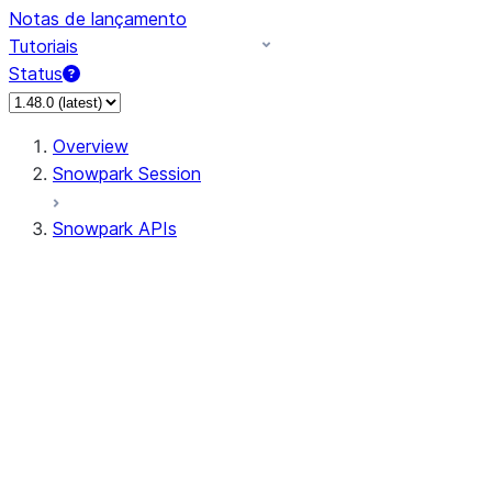
Notas de lançamento
Tutoriais
Status
Overview
Snowpark Session
Snowpark APIs
Input/Output
DataFrame
Column
Data Types