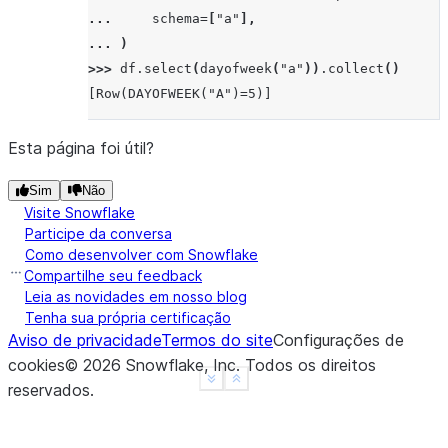
... 
schema
=
[
"a"
],
... 
)
>>> 
df
.
select
(
dayofweek
(
"a"
))
.
collect
()
[Row(DAYOFWEEK("A")=5)]
Esta página foi útil?
Sim
Não
Visite Snowflake
Participe da conversa
Como desenvolver com Snowflake
Compartilhe seu feedback
Leia as novidades em nosso blog
Tenha sua própria certificação
Aviso de privacidade
Termos do site
Configurações de
cookies
©
2026
Snowflake, Inc.
Todos os direitos
See more
Show less
reservados
.