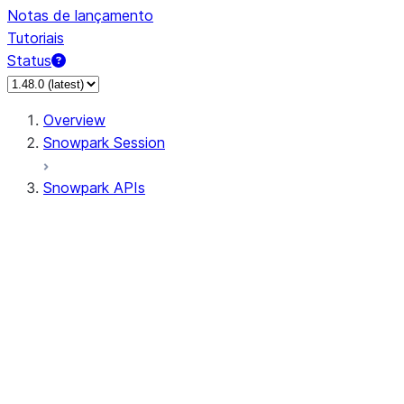
Notas de lançamento
Tutoriais
Status
Overview
Snowpark Session
Snowpark APIs
Input/Output
DataFrame
Column
Data Types