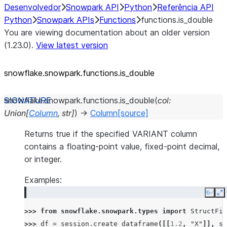
Desenvolvedor
Snowpark API
Python
Referência API
Python
Snowpark APIs
Functions
functions.is_double
You are viewing documentation about an older version
(1.23.0).
View latest version
snowflake.snowpark.functions.is_
double
snowflake.snowpark.functions.
is_double
(
col
:
Union
[
Column
,
str
]
)
→
Column
[source]
Returns true if the specified VARIANT column
contains a floating-point value, fixed-point decimal,
or integer.
Examples:
Copy
E
>>> 
from
snowflake.snowpark.types
import
StructFie
>>> 
df
=
session
.
create_dataframe
([[
1.2
,
"X"
]],
sc