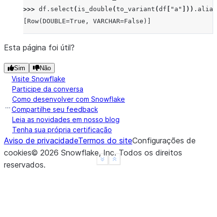
>>> 
df
.
select
(
is_double
(
to_variant
(
df
[
"a"
]))
.
alias
[Row(DOUBLE=True, VARCHAR=False)]
Esta página foi útil?
Sim
Não
Visite Snowflake
Participe da conversa
Como desenvolver com Snowflake
Compartilhe seu feedback
Leia as novidades em nosso blog
Tenha sua própria certificação
Aviso de privacidade
Termos do site
Configurações de
cookies
©
2026
Snowflake, Inc.
Todos os direitos
See more
Show less
reservados
.