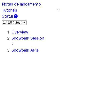
Notas de lançamento
Tutoriais
Status
Overview
Snowpark Session
Snowpark APIs
Input/Output
DataFrame
Column
Data Types