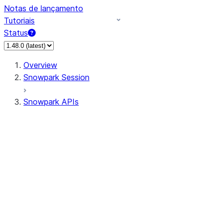
Notas de lançamento
Tutoriais
Status
Overview
Snowpark Session
Snowpark APIs
Input/Output
DataFrame
Column
Data Types