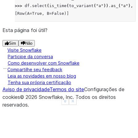
>>> 
df
.
select
(
is_time
(
to_variant
(
"a"
))
.
as_
(
"a"
),
i
[Row(A=True, B=False)]
Esta página foi útil?
Sim
Não
Visite Snowflake
Participe da conversa
Como desenvolver com Snowflake
Compartilhe seu feedback
Leia as novidades em nosso blog
Tenha sua própria certificação
Aviso de privacidade
Termos do site
Configurações de
cookies
©
2026
Snowflake, Inc.
Todos os direitos
See more
Show less
reservados
.