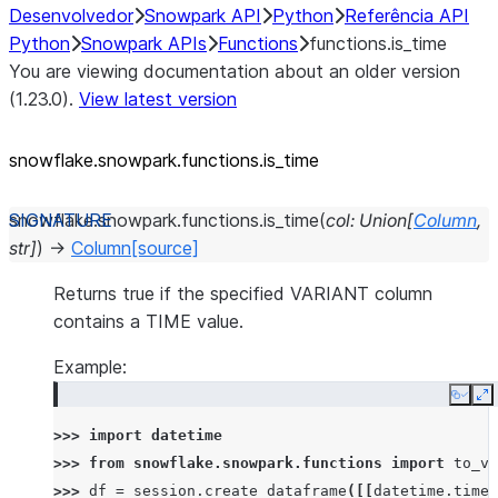
Desenvolvedor
Snowpark API
Python
Referência API
Python
Snowpark APIs
Functions
functions.is_time
You are viewing documentation about an older version
(1.23.0).
View latest version
snowflake.snowpark.functions.is_
time
snowflake.snowpark.functions.
is_time
(
col
:
Union
[
Column
,
str
]
)
→
Column
[source]
Returns true if the specified VARIANT column
contains a TIME value.
Example:
Copy
E
>>> 
import
datetime
>>> 
from
snowflake.snowpark.functions
import
to_va
>>> 
df
=
session
.
create_dataframe
([[
datetime
.
time
(