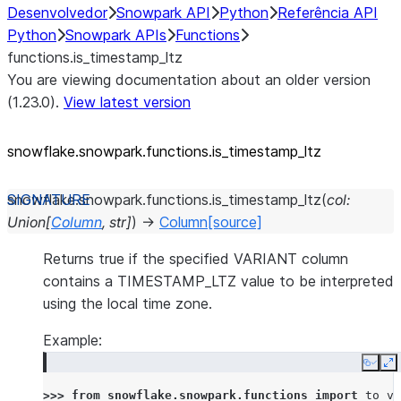
Desenvolvedor
Snowpark API
Python
Referência API
Python
Snowpark APIs
Functions
functions.is_timestamp_ltz
You are viewing documentation about an older version
(1.23.0).
View latest version
snowflake.snowpark.functions.is_
timestamp_
ltz
snowflake.snowpark.functions.
is_timestamp_ltz
(
col
:
Union
[
Column
,
str
]
)
→
Column
[source]
Returns true if the specified VARIANT column
contains a TIMESTAMP_LTZ value to be interpreted
using the local time zone.
Example:
Copy
E
>>> 
from
snowflake.snowpark.functions
import
to_va