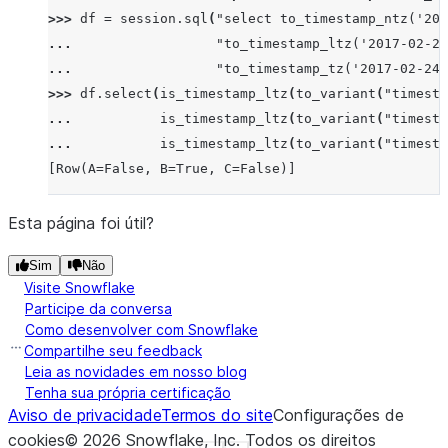
>>> 
df
=
session
.
sql
(
"select to_timestamp_ntz('201
... 
"to_timestamp_ltz('2017-02-24
... 
"to_timestamp_tz('2017-02-24 
>>> 
df
.
select
(
is_timestamp_ltz
(
to_variant
(
"timesta
... 
is_timestamp_ltz
(
to_variant
(
"timesta
... 
is_timestamp_ltz
(
to_variant
(
"timesta
[Row(A=False, B=True, C=False)]
Esta página foi útil?
Sim
Não
Visite Snowflake
Participe da conversa
Como desenvolver com Snowflake
Compartilhe seu feedback
Leia as novidades em nosso blog
Tenha sua própria certificação
Aviso de privacidade
Termos do site
Configurações de
cookies
©
2026
Snowflake, Inc.
Todos os direitos