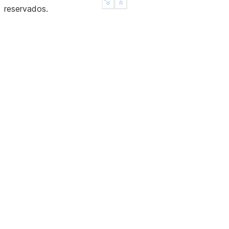
See more
Show less
reservados
.