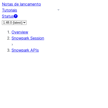
Notas de lançamento
Tutoriais
Status
Overview
Snowpark Session
Snowpark APIs
Input/Output
DataFrame
Column
Data Types