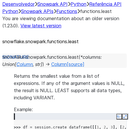
Desenvolvedor
Snowpark API
Python
Referência API
Python
Snowpark APIs
Functions
functions.least
You are viewing documentation about an older version
(1.23.0).
View latest version
snowflake.snowpark.functions.least
snowflake.snowpark.functions.
least
(
*
columns
:
Union
[
Column
,
str
]
)
→
Column
[source]
Returns the smallest value from a list of
expressions. If any of the argument values is NULL,
the result is NULL. LEAST supports all data types,
including VARIANT.
Example:
Copy
E
>>> 
df
=
session
.
create_dataframe
([[
1
,
2
,
3
],
[
2
,