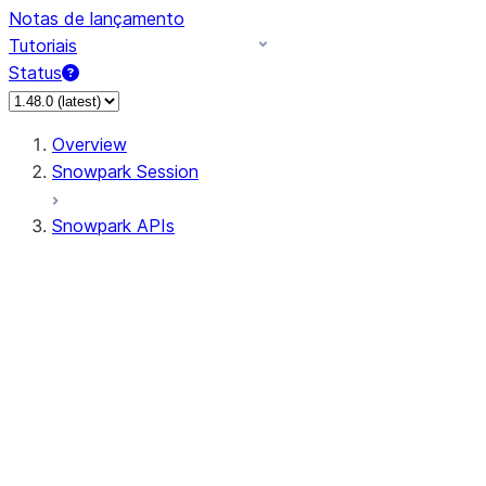
Notas de lançamento
Tutoriais
Status
Overview
Snowpark Session
Snowpark APIs
Input/Output
DataFrame
Column
Data Types