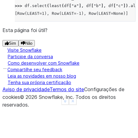
>>> 
df
.
select
(
least
(
df
[
"a"
],
df
[
"b"
],
df
[
"c"
])
.
ali
[Row(LEAST=1), Row(LEAST=-1), Row(LEAST=None)]
Esta página foi útil?
Sim
Não
Visite Snowflake
Participe da conversa
Como desenvolver com Snowflake
Compartilhe seu feedback
Leia as novidades em nosso blog
Tenha sua própria certificação
Aviso de privacidade
Termos do site
Configurações de
cookies
©
2026
Snowflake, Inc.
Todos os direitos
See more
Show less
reservados
.