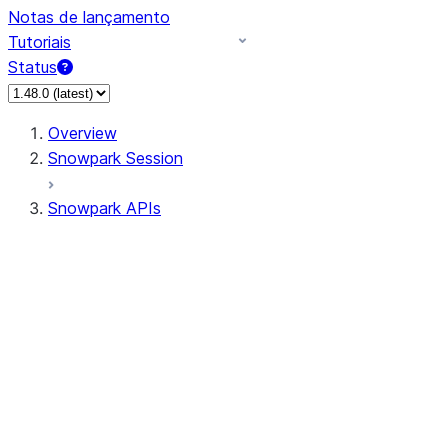
Notas de lançamento
Tutoriais
Status
Overview
Snowpark Session
Snowpark APIs
Input/Output
DataFrame
Column
Data Types