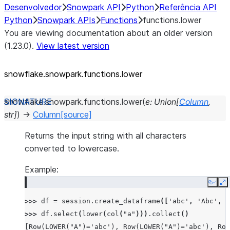
Desenvolvedor
Snowpark API
Python
Referência API
Python
Snowpark APIs
Functions
functions.lower
You are viewing documentation about an older version
(1.23.0).
View latest version
snowflake.snowpark.functions.lower
snowflake.snowpark.functions.
lower
(
e
:
Union
[
Column
,
str
]
)
→
Column
[source]
Returns the input string with all characters
converted to lowercase.
Example:
Copy
E
>>> 
df
=
session
.
create_dataframe
([
'abc'
,
'Abc'
,
'
>>> 
df
.
select
(
lower
(
col
(
"a"
)))
.
collect
()
[Row(LOWER("A")='abc'), Row(LOWER("A")='abc'), Row