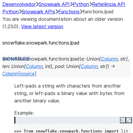
Desenvolvedor
Snowpark API
Python
Referência API
Python
Snowpark APIs
Functions
functions.lpad
You are viewing documentation about an older version
(1.23.0).
View latest version
snowflake.snowpark.functions.lpad
snowflake.snowpark.functions.
lpad
(
e
:
Union
[
Column
,
str
]
,
len
:
Union
[
Column
,
int
]
,
pad
:
Union
[
Column
,
str
]
)
→
Column
[source]
Left-pads a string with characters from another
string, or left-pads a binary value with bytes from
another binary value.
Example:
Copy
E
>>> 
from
snowflake.snowpark.functions
import
lit