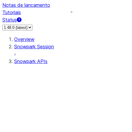
Notas de lançamento
Tutoriais
Status
Overview
Snowpark Session
Snowpark APIs
Input/Output
DataFrame
Column
Data Types