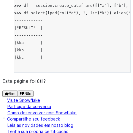
>>> 
df
=
session
.
create_dataframe
([[
"a"
],
[
"b"
],
[
>>> 
df
.
select
(
lpad
(
col
(
"a"
),
3
,
lit
(
"k"
))
.
alias
(
"r
------------
|"RESULT"  |
------------
|kka       |
|kkb       |
|kkc       |
------------
Esta página foi útil?
Sim
Não
Visite Snowflake
Participe da conversa
Como desenvolver com Snowflake
Compartilhe seu feedback
Leia as novidades em nosso blog
Tenha sua própria certificação