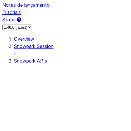
Notas de lançamento
Tutoriais
Status
Overview
Snowpark Session
Snowpark APIs
Input/Output
DataFrame
Column
Data Types