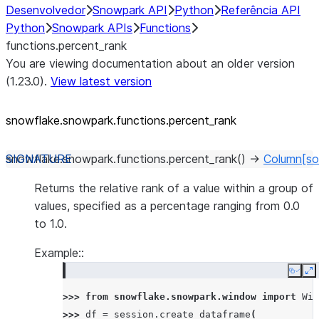
Desenvolvedor
Snowpark API
Python
Referência API
Python
Snowpark APIs
Functions
functions.percent_rank
You are viewing documentation about an older version
(1.23.0).
View latest version
snowflake.snowpark.functions.percent_
rank
snowflake.snowpark.functions.
percent_rank
(
)
→
Column
[so
Returns the relative rank of a value within a group of
values, specified as a percentage ranging from 0.0
to 1.0.
Example::
Copy
E
>>> 
from
snowflake.snowpark.window
import
Win
>>> 
df
=
session
.
create_dataframe
(