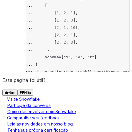
... 
[
... 
[
1
,
2
,
1
],
... 
[
1
,
2
,
3
],
... 
[
2
,
1
,
10
],
... 
[
2
,
2
,
1
],
... 
[
2
,
2
,
3
],
... 
],
... 
schema
=
[
"x"
,
"y"
,
"z"
]
... 
)
>>> 
df
.
select
(
percent_rank
()
.
over
(
Window
.
part
------------
Esta página foi útil?
|"RESULT"  |
Sim
Não
------------
Visite Snowflake
|0.0       |
Participe da conversa
|0.5       |
Como desenvolver com Snowflake
|0.5       |
Compartilhe seu feedback
|0.0       |
Leia as novidades em nosso blog
Tenha sua própria certificação
|0.0       |