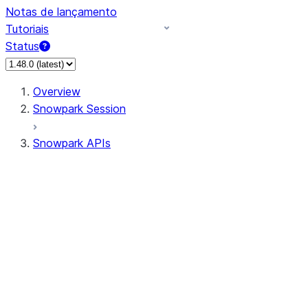
Notas de lançamento
Tutoriais
Status
Overview
Snowpark Session
Snowpark APIs
Input/Output
DataFrame
Column
Data Types