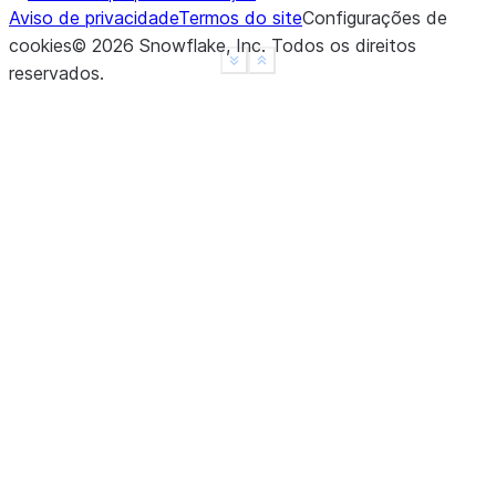
Aviso de privacidade
Termos do site
Configurações de
------------
cookies
©
2026
Snowflake, Inc.
Todos os direitos
See more
Show less
reservados
.