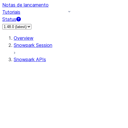
Notas de lançamento
Tutoriais
Status
Overview
Snowpark Session
Snowpark APIs
Input/Output
DataFrame
Column
Data Types