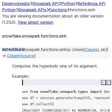
Desenvolvedor
Snowpark API
Python
Referência API
Python
Snowpark APIs
Functions
functions.sinh
You are viewing documentation about an older version
(1.23.0).
View latest version
snowflake.snowpark.functions.sinh
snowflake.snowpark.functions.
sinh
(
e
:
Union
[
Column
,
str
]
)
→
Column
[source]
Computes the hyperbolic sine of its argument.
Example::
Copy
E
>>> 
from
snowflake.snowpark.types
import
Deci
>>> 
df
=
session
.
generator
(
seq1
(
0
),
rowcount
=
>>> 
df
.
collect
()
[Row(CAST (SINH(SEQ1(0)) AS NUMBER(38, 4))=De