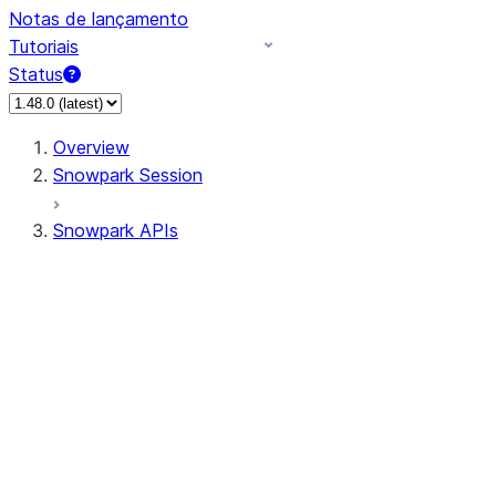
Notas de lançamento
Tutoriais
Status
Overview
Snowpark Session
Snowpark APIs
Input/Output
DataFrame
Column
Data Types