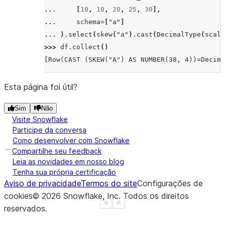
... 
[
10
,
10
,
20
,
25
,
30
],
... 
schema
=
[
"a"
]
... 
)
.
select
(
skew
(
"a"
)
.
cast
(
DecimalType
(
scale
>>> 
df
.
collect
()
[Row(CAST (SKEW("A") AS NUMBER(38, 4))=Decima
Esta página foi útil?
Sim
Não
Visite Snowflake
Participe da conversa
Como desenvolver com Snowflake
Compartilhe seu feedback
Leia as novidades em nosso blog
Tenha sua própria certificação
Aviso de privacidade
Termos do site
Configurações de
cookies
©
2026
Snowflake, Inc.
Todos os direitos
See more
Show less
reservados
.