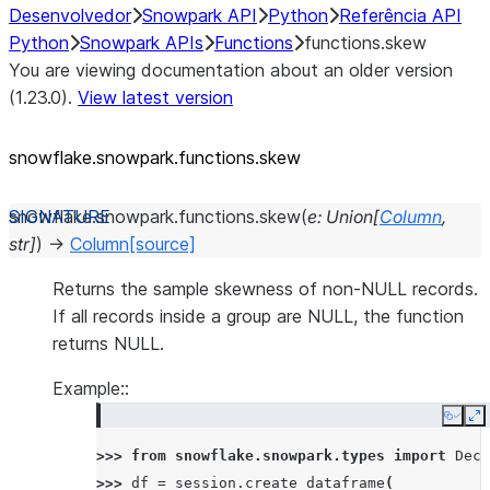
Desenvolvedor
Snowpark API
Python
Referência API
Python
Snowpark APIs
Functions
functions.skew
You are viewing documentation about an older version
(1.23.0).
View latest version
snowflake.snowpark.functions.skew
snowflake.snowpark.functions.
skew
(
e
:
Union
[
Column
,
str
]
)
→
Column
[source]
Returns the sample skewness of non-NULL records.
If all records inside a group are NULL, the function
returns NULL.
Example::
Copy
E
>>> 
from
snowflake.snowpark.types
import
Deci
>>> 
df
=
session
.
create_dataframe
(