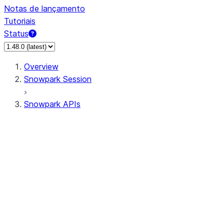
Notas de lançamento
Tutoriais
Status
Overview
Snowpark Session
Snowpark APIs
Input/Output
DataFrame
Column
Data Types