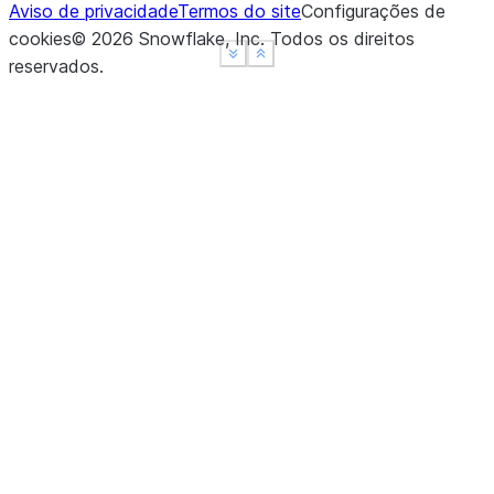
Aviso de privacidade
Termos do site
Configurações de
cookies
©
2026
Snowflake, Inc.
Todos os direitos
See more
See more
Show less
Show less
reservados
.