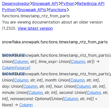
Desenvolvedor
Snowpark API
Python
Referência API
Python
Snowpark APIs
Functions
functions.timestamp_ntz_from_parts
You are viewing documentation about an older version
(1.23.0).
View latest version
snowflake.snowpark.functions.timestamp_
ntz_
from_
parts
snowflake.snowpark.functions.
timestamp_ntz_from_parts
(
Union
[
Column
,
str
]
,
time_expr
:
Union
[
Column
,
str
]
)
→
Column
[source]
snowflake.snowpark.functions.
timestamp_ntz_from_parts
(
Union
[
Column
,
str
,
int
]
,
month
:
Union
[
Column
,
str
,
int
]
,
day
:
Union
[
Column
,
str
,
int
]
,
hour
:
Union
[
Column
,
str
,
int
]
,
minute
:
Union
[
Column
,
str
,
int
]
,
second
:
Union
[
Column
,
str
,
int
]
,
nanosecond
:
Optional
[
Union
[
Column
,
str
,
int
]
]
=
None
)
→
Column