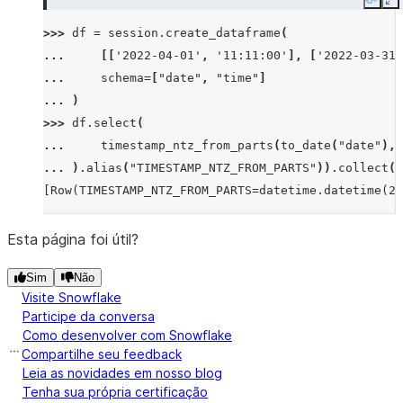
Copy
E
>>> 
df
=
session
.
create_dataframe
(
... 
[[
'2022-04-01'
,
'11:11:00'
],
[
'2022-03-31'
... 
schema
=
[
"date"
,
"time"
]
... 
)
>>> 
df
.
select
(
... 
timestamp_ntz_from_parts
(
to_date
(
"date"
),
... 
)
.
alias
(
"TIMESTAMP_NTZ_FROM_PARTS"
))
.
collect
()
[Row(TIMESTAMP_NTZ_FROM_PARTS=datetime.datetime(20
Esta página foi útil?
Sim
Não
Visite Snowflake
Participe da conversa
Como desenvolver com Snowflake
Compartilhe seu feedback
Leia as novidades em nosso blog
Tenha sua própria certificação