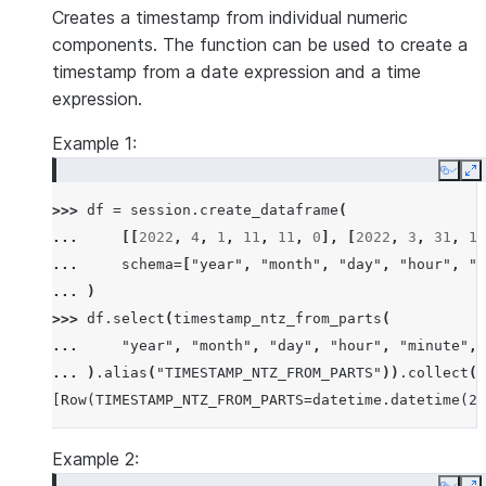
Creates a timestamp from individual numeric
components. The function can be used to create a
timestamp from a date expression and a time
expression.
Example 1:
Copy
E
>>> 
df
=
session
.
create_dataframe
(
... 
[[
2022
,
4
,
1
,
11
,
11
,
0
],
[
2022
,
3
,
31
,
11
... 
schema
=
[
"year"
,
"month"
,
"day"
,
"hour"
,
"m
... 
)
>>> 
df
.
select
(
timestamp_ntz_from_parts
(
... 
"year"
,
"month"
,
"day"
,
"hour"
,
"minute"
,
... 
)
.
alias
(
"TIMESTAMP_NTZ_FROM_PARTS"
))
.
collect
()
[Row(TIMESTAMP_NTZ_FROM_PARTS=datetime.datetime(20
Example 2: