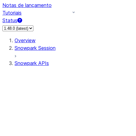
Notas de lançamento
Tutoriais
Status
Overview
Snowpark Session
Snowpark APIs
Input/Output
DataFrame
Column
Data Types