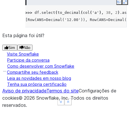
Copy
E
>>> 
df
.
select
(
to_decimal
(
col
(
'a'
),
38
,
2
)
.
as_
[Row(ANS=Decimal('12.00')), Row(ANS=Decimal('
Esta página foi útil?
Sim
Não
Visite Snowflake
Participe da conversa
Como desenvolver com Snowflake
Compartilhe seu feedback
Leia as novidades em nosso blog
Tenha sua própria certificação
Aviso de privacidade
Termos do site
Configurações de
cookies
©
2026
Snowflake, Inc.
Todos os direitos
See more
See more
Show less
Show less
reservados
.