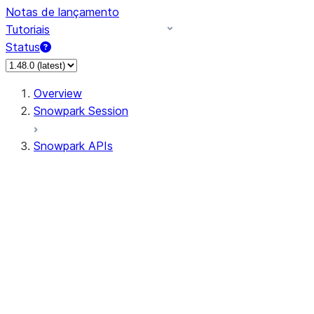
Notas de lançamento
Tutoriais
Status
Overview
Snowpark Session
Snowpark APIs
Input/Output
DataFrame
Column
Data Types