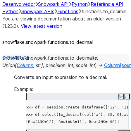
Desenvolvedor
Snowpark API
Python
Referência API
Python
Snowpark APIs
Functions
functions.to_decimal
You are viewing documentation about an older version
(1.23.0).
View latest version
snowflake.snowpark.functions.to_
decimal
snowflake.snowpark.functions.
to_decimal
(
e
:
Union
[
Column
,
str
]
,
precision
:
int
,
scale
:
int
)
→
Column
[sou
Converts an input expression to a decimal.
Example::
Copy
E
>>> 
df
=
session
.
create_dataframe
([
'12'
,
'11.
>>> 
df
.
select
(
to_decimal
(
col
(
'a'
),
38
,
0
)
.
as_
[Row(ANS=12), Row(ANS=11), Row(ANS=-90)]