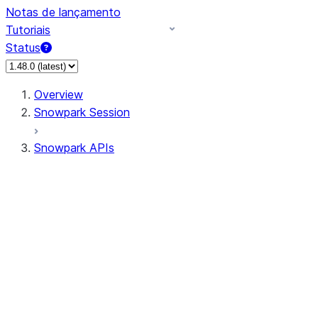
Notas de lançamento
Tutoriais
Status
Overview
Snowpark Session
Snowpark APIs
Input/Output
DataFrame
Column
Data Types