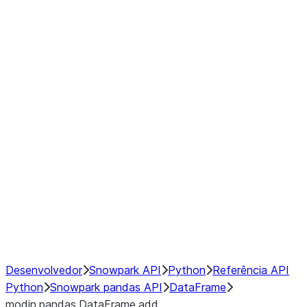
Window
GroupBy
Resampling
Interoperability with third party libraries
Hybrid Execution
NumPy Interoperability
Performance Recommendations
Desenvolvedor
Snowpark API
Python
Referência API
Python
Snowpark pandas API
DataFrame
modin.pandas.DataFrame.add