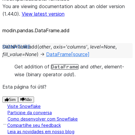
You are viewing documentation about an older version
(1.44.0).
View latest version
modin.pandas.DataFrame.add
DataFrame.
add
(
other
,
axis
=
'columns'
,
level
=
None
,
fill_value
=
None
)
→
DataFrame
[source]
Get addition of
and
other
, element-
DataFrame
wise (binary operator
add
).
Esta página foi útil?
Sim
Não
Visite Snowflake
Participe da conversa
Como desenvolver com Snowflake
Compartilhe seu feedback
Leia as novidades em nosso blog