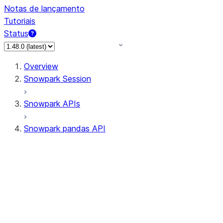
Notas de lançamento
Tutoriais
Status
Overview
Snowpark Session
Snowpark APIs
Snowpark pandas API
All supported APIs
Session
Input/Output