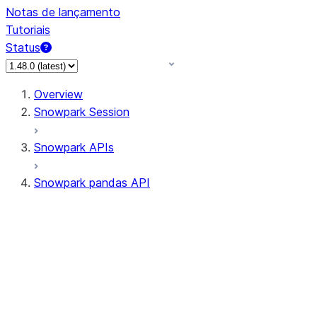
Notas de lançamento
Tutoriais
Status
Overview
Snowpark Session
Snowpark APIs
Snowpark pandas API
All supported APIs
Session
Input/Output