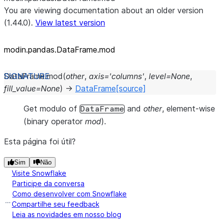
You are viewing documentation about an older version
(1.44.0).
View latest version
modin.pandas.DataFrame.mod
DataFrame.
mod
(
other
,
axis
=
'columns'
,
level
=
None
,
fill_value
=
None
)
→
DataFrame
[source]
Get modulo of
and
other
, element-wise
DataFrame
(binary operator
mod
).
Esta página foi útil?
Sim
Não
Visite Snowflake
Participe da conversa
Como desenvolver com Snowflake
Compartilhe seu feedback
Leia as novidades em nosso blog