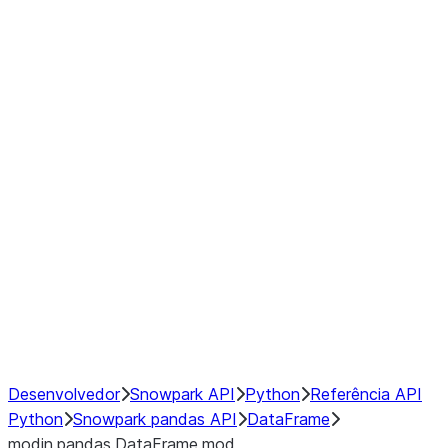
Window
GroupBy
Resampling
Interoperability with third party libraries
Hybrid Execution
NumPy Interoperability
Performance Recommendations
Desenvolvedor
Snowpark API
Python
Referência API
Python
Snowpark pandas API
DataFrame
modin.pandas.DataFrame.mod