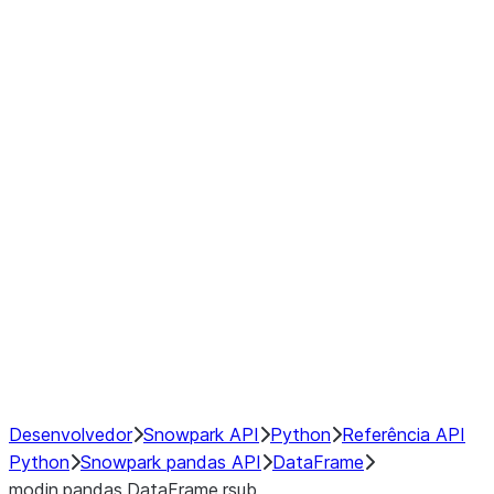
Window
GroupBy
Resampling
Interoperability with third party libraries
Hybrid Execution
NumPy Interoperability
Performance Recommendations
Desenvolvedor
Snowpark API
Python
Referência API
Python
Snowpark pandas API
DataFrame
modin.pandas.DataFrame.rsub