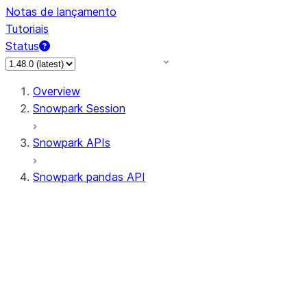
Notas de lançamento
Tutoriais
Status
Overview
Snowpark Session
Snowpark APIs
Snowpark pandas API
All supported APIs
Session
Input/Output