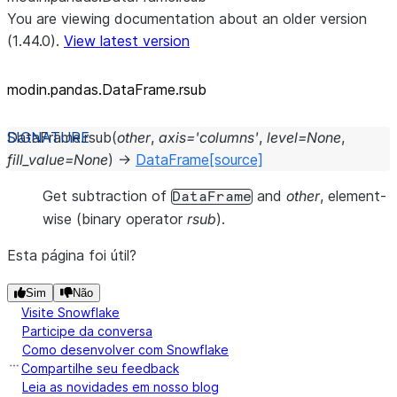
You are viewing documentation about an older version
(1.44.0).
View latest version
modin.pandas.DataFrame.rsub
DataFrame.
rsub
(
other
,
axis
=
'columns'
,
level
=
None
,
fill_value
=
None
)
→
DataFrame
[source]
Get subtraction of
and
other
, element-
DataFrame
wise (binary operator
rsub
).
Esta página foi útil?
Sim
Não
Visite Snowflake
Participe da conversa
Como desenvolver com Snowflake
Compartilhe seu feedback
Leia as novidades em nosso blog