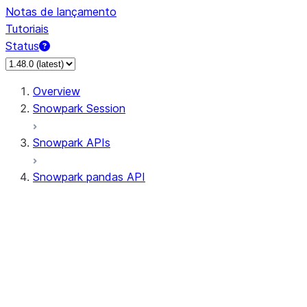
Notas de lançamento
Tutoriais
Status
Overview
Snowpark Session
Snowpark APIs
Snowpark pandas API
All supported APIs
Session
Input/Output