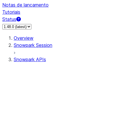
Notas de lançamento
Tutoriais
Status
Overview
Snowpark Session
Snowpark APIs
Input/Output
DataFrameReader
DataFrameWriter
FileOperation
PutResult
GetResult
ListResult