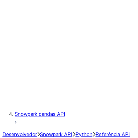
Observability
Files
Catalog
LINEAGE
Context
Exceptions
Testing
Snowpark pandas API
Desenvolvedor
Snowpark API
Python
Referência API