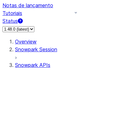
Notas de lançamento
Tutoriais
Status
Overview
Snowpark Session
Snowpark APIs
Input/Output
DataFrameReader
DataFrameWriter
FileOperation
PutResult
GetResult
ListResult