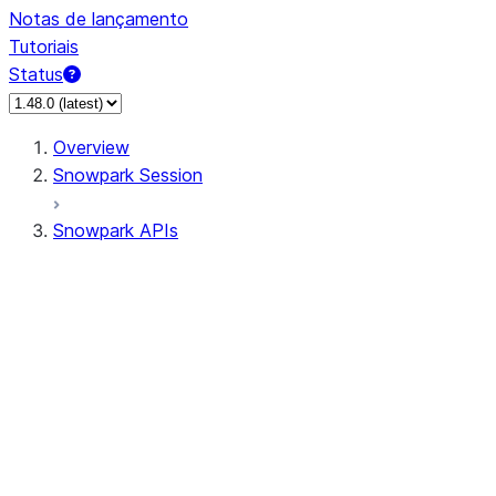
Notas de lançamento
Tutoriais
Status
Overview
Snowpark Session
Snowpark APIs
Input/Output
DataFrameReader
DataFrameWriter
FileOperation
PutResult
GetResult
ListResult