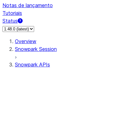
Notas de lançamento
Tutoriais
Status
Overview
Snowpark Session
Snowpark APIs
Input/Output
DataFrameReader
DataFrameWriter
FileOperation
PutResult
GetResult
ListResult